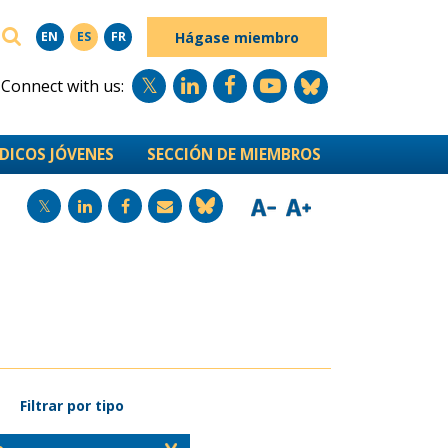
BUSCAR
Hágase miembro
EN
ES
FR
Connect with us:
DICOS JÓVENES
SECCIÓN DE MIEMBROS
Filtrar por tipo